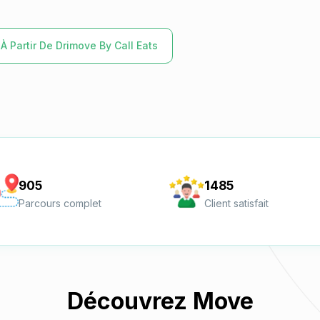
À Partir De Drimove By Call Eats
905
1485
Parcours complet
Client satisfait
Découvrez Move