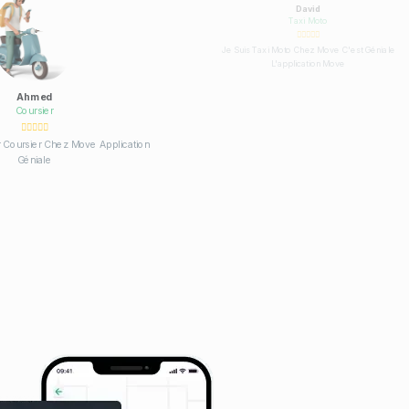
David
Taxi Moto
i Moto Chez Move C'est Géniale
Sonia
L'application Move
Covoiturage
Une Très Bonne Application De Covoiturage
Franchement Je Suis Love