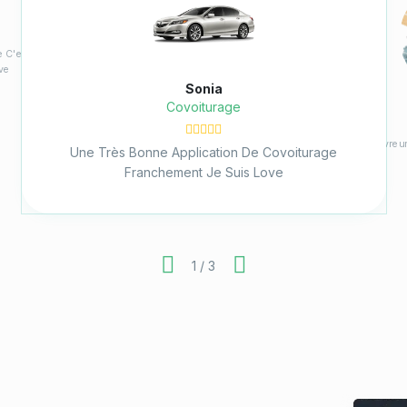
Je Suis Tax
ge
Ahmed
Coursier
n De Covoiturage
uis Love
Je Suis Un Livreur Coursier Chez Move Application
Géniale
2 / 3