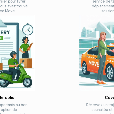
ier pour livrer
service de t
ous avez trouvé
déplacements
vec Move.
solutio
de colis
Covo
mportants au bon
Réservez un traj
'option de
souhaitée et 