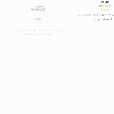
Ahmed
Sonia
Coursier
Covoitura
Je Suis Un Livreur Coursier Chez Move Application
Géniale
Une Très Bonne Applicatio
Franchement Je S